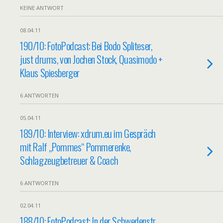
KEINE ANTWORT
08.04.11
190/10: FotoPodcast: Bei Bodo Spliteser,
just drums, von Jochen Stock, Quasimodo +
Klaus Spiesberger
6 ANTWORTEN
05.04.11
189/10: Interview: xdrum.eu im Gespräch
mit Ralf „Pommes“ Pommerenke,
Schlagzeugbetreuer & Coach
6 ANTWORTEN
02.04.11
188/10: FotoPodcast: In der Schwedenstr.