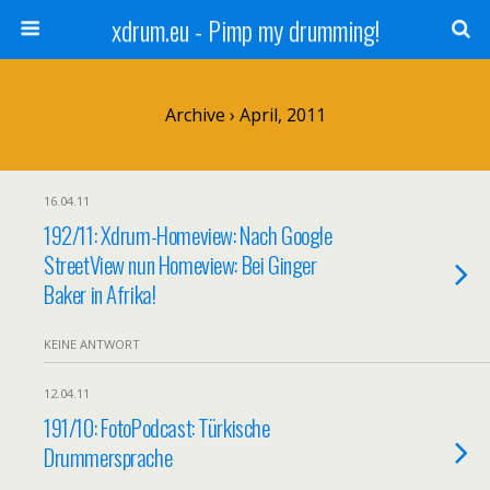
xdrum.eu - Pimp my drumming!
Archive › April, 2011
16.04.11
192/11: Xdrum-Homeview: Nach Google
StreetView nun Homeview: Bei Ginger
Baker in Afrika!
KEINE ANTWORT
12.04.11
191/10: FotoPodcast: Türkische
Drummersprache