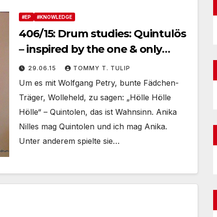
#EP
#KNOWLEDGE
406/15: Drum studies: Quintulös
– inspired by the one & only
Anika Nilles – und was Rosanna
29.06.15
TOMMY T. TULIP
dazu sagt!
Um es mit Wolfgang Petry, bunte Fädchen-
Träger, Wolleheld, zu sagen: „Hölle Hölle
Hölle“ – Quintolen, das ist Wahnsinn. Anika
Nilles mag Quintolen und ich mag Anika.
Unter anderem spielte sie…