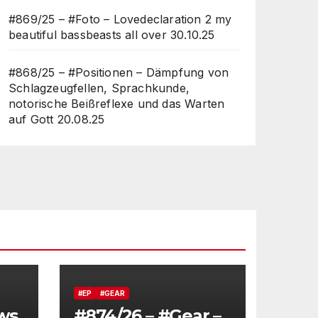
#869/25 – #Foto – Lovedeclaration 2 my
beautiful bassbeasts all over
30.10.25
#868/25 – #Positionen – Dämpfung von
Schlagzeugfellen, Sprachkunde,
notorische Beißreflexe und das Warten
auf Gott
20.08.25
#EP
#GEAR
ws
#874/26 – #Gear –