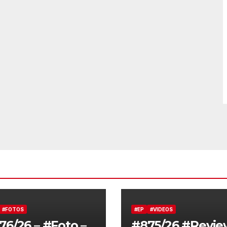
#FOTOS
#EP
#VIDEOS
76/26 – #Foto –
#875/26 #Revie