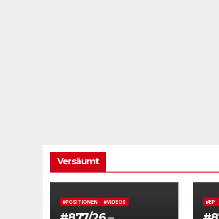
Versäumt
#POSITIONEN
#VIDEOS
#EP
#877/26 –
#8