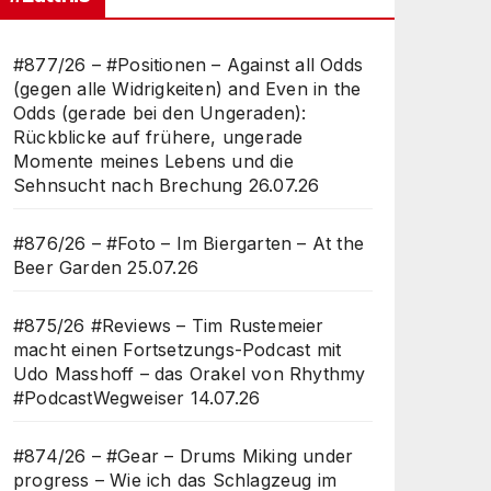
#877/26 – #Positionen – Against all Odds
(gegen alle Widrigkeiten) and Even in the
Odds (gerade bei den Ungeraden):
Rückblicke auf frühere, ungerade
Momente meines Lebens und die
Sehnsucht nach Brechung
26.07.26
#876/26 – #Foto – Im Biergarten – At the
Beer Garden
25.07.26
#875/26 #Reviews – Tim Rustemeier
macht einen Fortsetzungs-Podcast mit
Udo Masshoff – das Orakel von Rhythmy
#PodcastWegweiser
14.07.26
#874/26 – #Gear – Drums Miking under
progress – Wie ich das Schlagzeug im