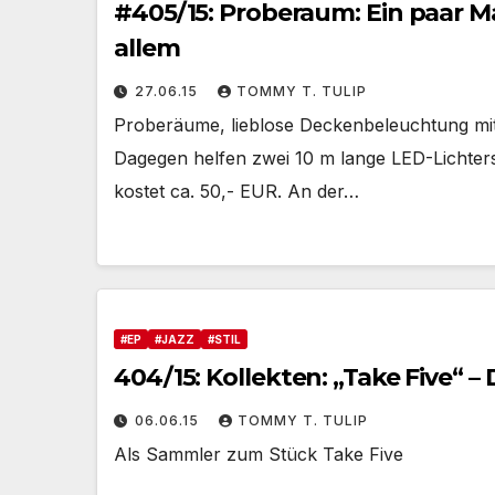
#405/15: Proberaum: Ein paar
allem
27.06.15
TOMMY T. TULIP
Proberäume, lieblose Deckenbeleuchtung mit 
Dagegen helfen zwei 10 m lange LED-Lichters
kostet ca. 50,- EUR. An der…
#EP
#JAZZ
#STIL
404/15: Kollekten: „Take Five“
06.06.15
TOMMY T. TULIP
Als Sammler zum Stück Take Five