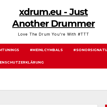
xdrum.eu - Just
Another Drummer
Love The Drum You're With #TTT
MTUNINGS
#MEINLCYMBALS
#SONORSIGNATU
ENSCHUTZERKLÄRUNG