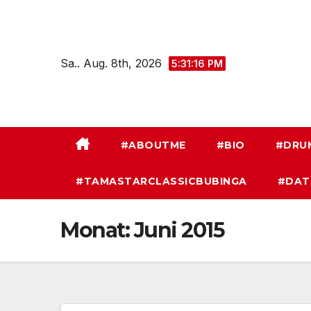
Zum
Inhalt
springen
Sa.. Aug. 8th, 2026
5:31:17 PM
#ABOUTME
#BIO
#DRU
#TAMASTARCLASSICBUBINGA
#DAT
Monat:
Juni 2015