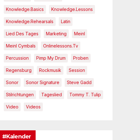
Knowledge.Basics
Knowledge.Lessons
Knowledge.Rehearsals
Latin
Lied Des Tages
Marketing
Meinl
Meinl Cymbals
Onlinelessons.tv
Percussion
Pimp My Drum
Proben
Regensburg
Rockmusik
Session
Sonor
Sonor Signature
Steve Gadd
Stilrichtungen
Tageslied
Tommy T. Tulip
Video
Videos
#Kalender