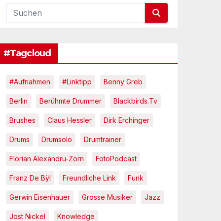
#Tagcloud
#Aufnahmen
#Linktipp
Benny Greb
Berlin
Berühmte Drummer
Blackbirds.tv
Brushes
Claus Hessler
Dirk Erchinger
Drums
Drumsolo
Drumtrainer
Florian Alexandru-Zorn
FotoPodcast
Franz De Bÿl
Freundliche Link
Funk
Gerwin Eisenhauer
Grosse Musiker
Jazz
Jost Nickel
Knowledge