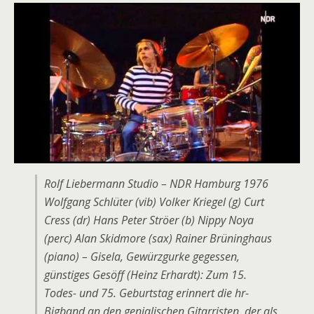
Rolf Liebermann Studio – NDR Hamburg 1976
Wolfgang Schlüter (vib) Volker Kriegel (g) Curt
Cress (dr) Hans Peter Ströer (b) Nippy Noya
(perc) Alan Skidmore (sax) Rainer Brüninghaus
(piano) – Gisela, Gewürzgurke gegessen,
günstiges Gesöff (Heinz Erhardt): Zum 15.
Todes- und 75. Geburtstag erinnert die hr-
Bigband an den genialischen Gitarristen, der als