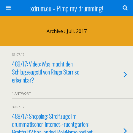
xdrum.eu - Pimp my drumming!
Archive › Juli, 2017
31.07.17
489/17: Video: Was macht den
Schlagzeugstil von Ringo Starr so
erkennbar?
1 ANTWORT
30.07.17
488/17: Shopping: Streifzüge im
drummatischen Internet-Fruchtgarten:
Grebfruit2 has landed, PolyNome bedient