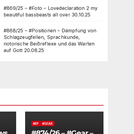
#869/25 – #Foto – Lovedeclaration 2 my
beautiful bassbeasts all over
30.10.25
#868/25 – #Positionen – Dämpfung von
Schlagzeugfellen, Sprachkunde,
notorische Beißreflexe und das Warten
auf Gott
20.08.25
#EP
#GEAR
ws
#874/26 – #Gear –