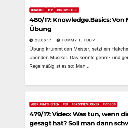
#BASICS
#EP
#KNOWLEDGE
480/17: Knowledge.Basics: Von
Übung
28.06.17
TOMMY T. TULIP
Übung krümmt den Meister, setzt ein Häkche
übenden Musiker. Das könnte genre- und ger
Regelmäßig ist es so: Man…
#BERÜHMTHEITEN
#EP
#GROSSEMUSIKER
#VIDEOS
479/17: Video: Was tun, wenn d
gesagt hat? Soll man dann sch