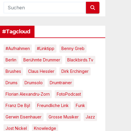
#Tagcloud
#Aufnahmen
#Linktipp
Benny Greb
Berlin
Berühmte Drummer
Blackbirds.tv
Brushes
Claus Hessler
Dirk Erchinger
Drums
Drumsolo
Drumtrainer
Florian Alexandru-Zorn
FotoPodcast
Franz De Bÿl
Freundliche Link
Funk
Gerwin Eisenhauer
Grosse Musiker
Jazz
Jost Nickel
Knowledge