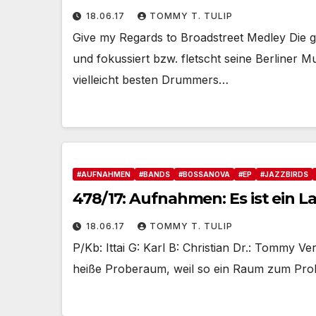
18.06.17
TOMMY T. TULIP
Give my Regards to Broadstreet Medley Die g
und fokussiert bzw. fletscht seine Berliner 
vielleicht besten Drummers…
#AUFNAHMEN
#BANDS
#BOSSANOVA
#EP
#JAZZBIRDS
478/17: Aufnahmen: Es ist ein L
18.06.17
TOMMY T. TULIP
P/Kb: Ittai G: Karl B: Christian Dr.: Tommy V
heiße Proberaum, weil so ein Raum zum Prob