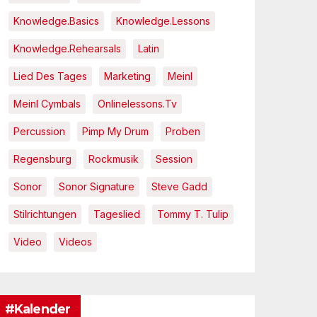
Knowledge.Basics
Knowledge.Lessons
Knowledge.Rehearsals
Latin
Lied Des Tages
Marketing
Meinl
Meinl Cymbals
Onlinelessons.tv
Percussion
Pimp My Drum
Proben
Regensburg
Rockmusik
Session
Sonor
Sonor Signature
Steve Gadd
Stilrichtungen
Tageslied
Tommy T. Tulip
Video
Videos
#Kalender