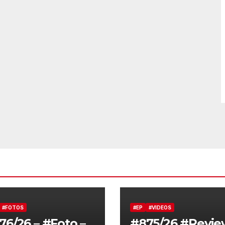
#FOTOS
#EP
#VIDEOS
76/26 – #Foto –
#875/26 #Revie