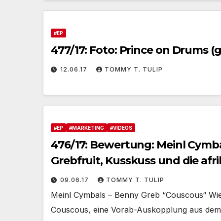
#EP
477/17: Foto: Prince on Drums (g
12.06.17
TOMMY T. TULIP
#EP
#MARKETING
#VIDEOS
476/17: Bewertung: Meinl Cymb
Grebfruit, Kusskuss und die af
09.06.17
TOMMY T. TULIP
Meinl Cymbals – Benny Greb “Couscous“ Wie
Couscous, eine Vorab-Auskopplung aus dem 