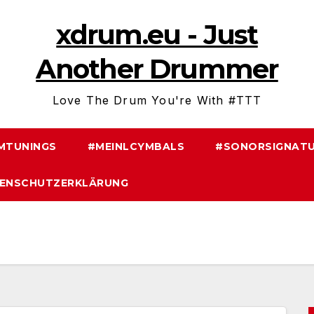
xdrum.eu - Just
Another Drummer
Love The Drum You're With #TTT
MTUNINGS
#MEINLCYMBALS
#SONORSIGNATU
ENSCHUTZERKLÄRUNG