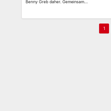
Benny Greb daher. Gemeinsam…
Sei
1
der
Bei