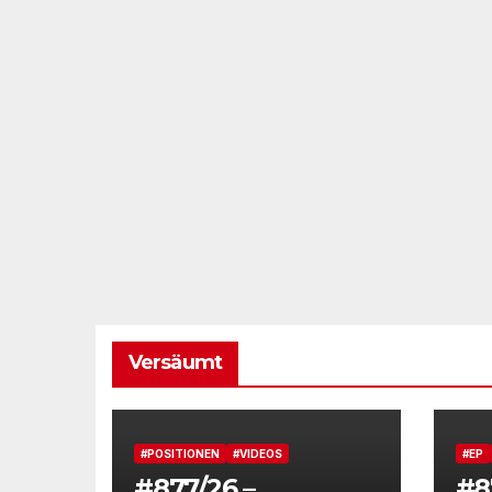
Versäumt
#POSITIONEN
#VIDEOS
#EP
#877/26 –
#8