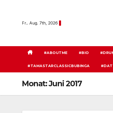
Zum
Inhalt
springen
Fr.. Aug. 7th, 2026
#ABOUTME
#BIO
#DRU
#TAMASTARCLASSICBUBINGA
#DAT
Monat:
Juni 2017