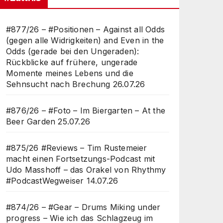
#877/26 – #Positionen – Against all Odds
(gegen alle Widrigkeiten) and Even in the
Odds (gerade bei den Ungeraden):
Rückblicke auf frühere, ungerade
Momente meines Lebens und die
Sehnsucht nach Brechung
26.07.26
#876/26 – #Foto – Im Biergarten – At the
Beer Garden
25.07.26
#875/26 #Reviews – Tim Rustemeier
macht einen Fortsetzungs-Podcast mit
Udo Masshoff – das Orakel von Rhythmy
#PodcastWegweiser
14.07.26
#874/26 – #Gear – Drums Miking under
progress – Wie ich das Schlagzeug im