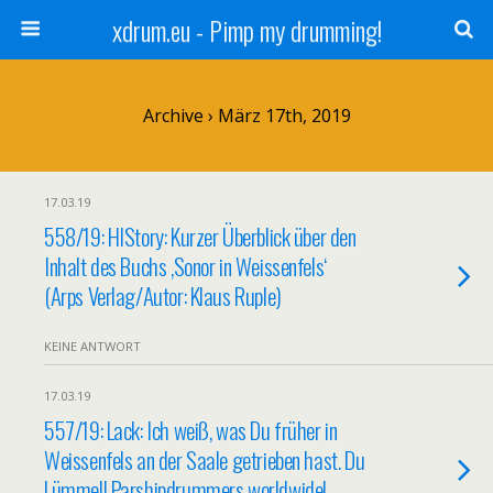
xdrum.eu - Pimp my drumming!
Archive › März 17th, 2019
17.03.19
558/19: HIStory: Kurzer Überblick über den
Inhalt des Buchs ‚Sonor in Weissenfels‘
(Arps Verlag/Autor: Klaus Ruple)
KEINE ANTWORT
17.03.19
557/19: Lack: Ich weiß, was Du früher in
Weissenfels an der Saale getrieben hast. Du
Lümmel! Parshipdrummers worldwide!