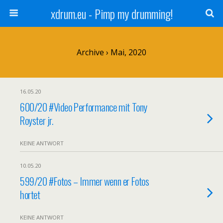
xdrum.eu - Pimp my drumming!
Archive › Mai, 2020
16.05.20
600/20 #Video Performance mit Tony
Royster jr.
KEINE ANTWORT
10.05.20
599/20 #Fotos – Immer wenn er Fotos
hortet
KEINE ANTWORT