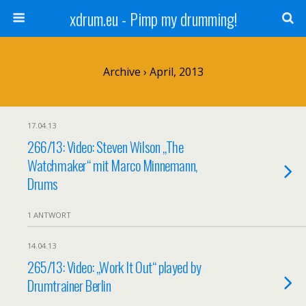
xdrum.eu - Pimp my drumming!
Archive › April, 2013
17.04.13
266/13: Video: Steven Wilson „The
Watchmaker“ mit Marco Minnemann,
Drums
1 ANTWORT
14.04.13
265/13: Video: „Work It Out“ played by
Drumtrainer Berlin