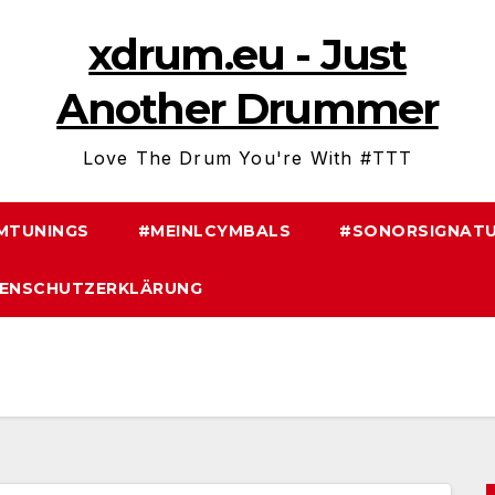
xdrum.eu - Just
Another Drummer
Love The Drum You're With #TTT
MTUNINGS
#MEINLCYMBALS
#SONORSIGNATU
ENSCHUTZERKLÄRUNG