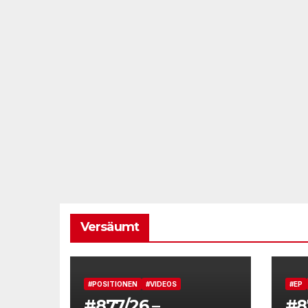
Versäumt
#POSITIONEN
#VIDEOS
#EP
#877/26 –
#8