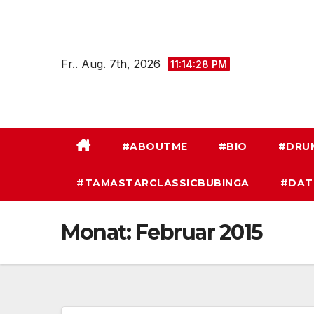
Zum
Inhalt
springen
Fr.. Aug. 7th, 2026
11:14:29 PM
#ABOUTME
#BIO
#DRU
#TAMASTARCLASSICBUBINGA
#DAT
Monat:
Februar 2015