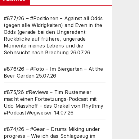
#877/26 – #Positionen – Against all Odds
(gegen alle Widrigkeiten) and Even in the
Odds (gerade bei den Ungeraden):
Rückblicke auf frühere, ungerade
Momente meines Lebens und die
Sehnsucht nach Brechung
26.07.26
#876/26 – #Foto – Im Biergarten – At the
Beer Garden
25.07.26
#875/26 #Reviews – Tim Rustemeier
macht einen Fortsetzungs-Podcast mit
Udo Masshoff – das Orakel von Rhythmy
#PodcastWegweiser
14.07.26
#874/26 – #Gear – Drums Miking under
progress – Wie ich das Schlagzeug im