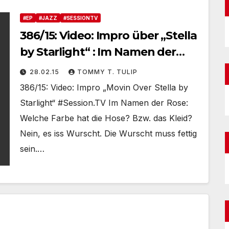
#EP
#JAZZ
#SESSIONTV
386/15: Video: Impro über „Stella
by Starlight“ : Im Namen der
Rose, welche Farbe hat die
28.02.15
TOMMY T. TULIP
Hose? #Session.TV
386/15: Video: Impro „Movin Over Stella by
Starlight“ #Session.TV Im Namen der Rose:
Welche Farbe hat die Hose? Bzw. das Kleid?
Nein, es iss Wurscht. Die Wurscht muss fettig
sein.…