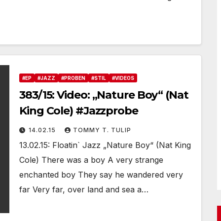
#EP
#JAZZ
#PROBEN
#STIL
#VIDEOS
383/15: Video: „Nature Boy“ (Nat
King Cole) #Jazzprobe
14.02.15
TOMMY T. TULIP
13.02.15: Floatin` Jazz „Nature Boy“ (Nat King
Cole) There was a boy A very strange
enchanted boy They say he wandered very
far Very far, over land and sea a…