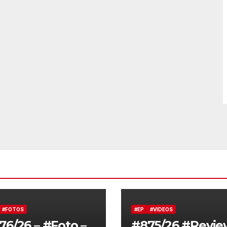
#FOTOS
#EP
#VIDEOS
76/26 – #Foto –
#875/26 #Revie