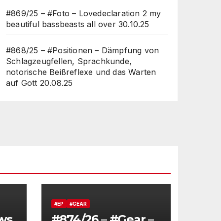
#869/25 – #Foto – Lovedeclaration 2 my
beautiful bassbeasts all over
30.10.25
#868/25 – #Positionen – Dämpfung von
Schlagzeugfellen, Sprachkunde,
notorische Beißreflexe und das Warten
auf Gott
20.08.25
#EP
#GEAR
ws
#874/26 – #Gear –