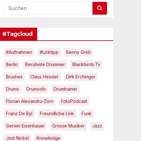
#Tagcloud
#Aufnahmen
#Linktipp
Benny Greb
Berlin
Berühmte Drummer
Blackbirds.tv
Brushes
Claus Hessler
Dirk Erchinger
Drums
Drumsolo
Drumtrainer
Florian Alexandru-Zorn
FotoPodcast
Franz De Bÿl
Freundliche Link
Funk
Gerwin Eisenhauer
Grosse Musiker
Jazz
Jost Nickel
Knowledge