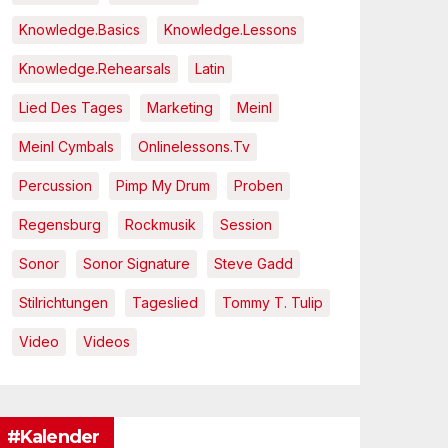
Knowledge.Basics
Knowledge.Lessons
Knowledge.Rehearsals
Latin
Lied Des Tages
Marketing
Meinl
Meinl Cymbals
Onlinelessons.tv
Percussion
Pimp My Drum
Proben
Regensburg
Rockmusik
Session
Sonor
Sonor Signature
Steve Gadd
Stilrichtungen
Tageslied
Tommy T. Tulip
Video
Videos
#Kalender