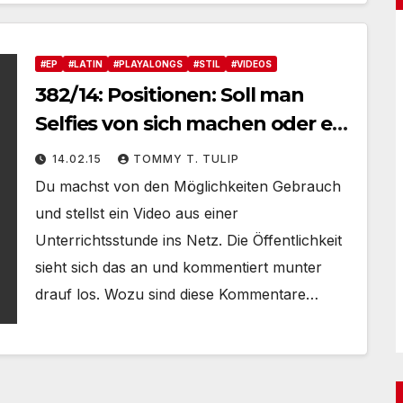
#EP
#LATIN
#PLAYALONGS
#STIL
#VIDEOS
382/14: Positionen: Soll man
Selfies von sich machen oder es
bleiben lassen? – Innerer
14.02.15
TOMMY T. TULIP
Frieden, Purple Rain und
Du machst von den Möglichkeiten Gebrauch
Kommentarpupsen
und stellst ein Video aus einer
Unterrichtsstunde ins Netz. Die Öffentlichkeit
sieht sich das an und kommentiert munter
drauf los. Wozu sind diese Kommentare…