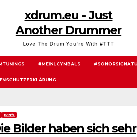
xdrum.eu - Just
Another Drummer
Love The Drum You're With #TTT
MTUNINGS
#MEINLCYMBALS
#SONORSIGNATU
ENSCHUTZERKLÄRUNG
#VINŸL
ie Bilder haben sich sehr