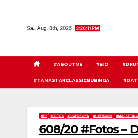
Zum
Inhalt
springen
Sa.. Aug. 8th, 2026
3:26:12 PM
#ABOUTME
#BIO
#DRU
#TAMASTARCLASSICBUBINGA
#DAT
#EP
#FOTOS
#GIGPREVIEW
#LIVEMUSIK
#MARKETING
608/20 #Fotos – D