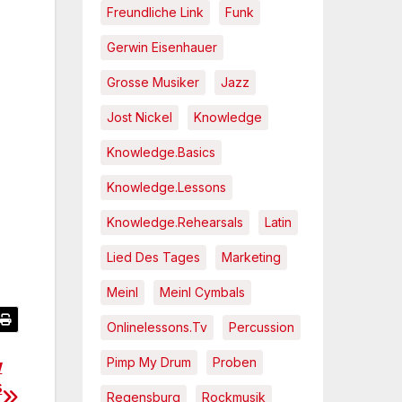
Freundliche Link
Funk
Gerwin Eisenhauer
Grosse Musiker
Jazz
Jost Nickel
Knowledge
Knowledge.Basics
Knowledge.Lessons
Knowledge.Rehearsals
Latin
Lied Des Tages
Marketing
Meinl
Meinl Cymbals
Onlinelessons.tv
Percussion
Pimp My Drum
Proben
w
s
Regensburg
Rockmusik