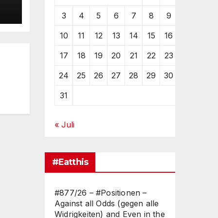
3
4
5
6
7
8
9
10
11
12
13
14
15
16
17
18
19
20
21
22
23
24
25
26
27
28
29
30
rf
31
« Juli
#Eatthis
#877/26 – #Positionen –
Against all Odds (gegen alle
Widrigkeiten) and Even in the