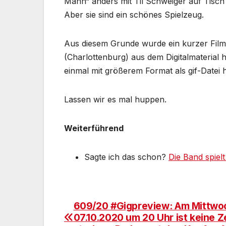
Mann“ anders mit Til Schweiger auf Tisc
Aber sie sind ein schönes Spielzeug.
Aus diesem Grunde wurde ein kurzer Film 
(Charlottenburg) aus dem Digitalmaterial 
einmal mit größerem Format als gif-Datei h
Lassen wir es mal huppen.
Weiterführend
Sagte ich das schon?
Die Band spiel
609/20 #Gigpreview: Am Mittwo
Beitragsnavigation
07.10.2020 um 20 Uhr ist keine Z