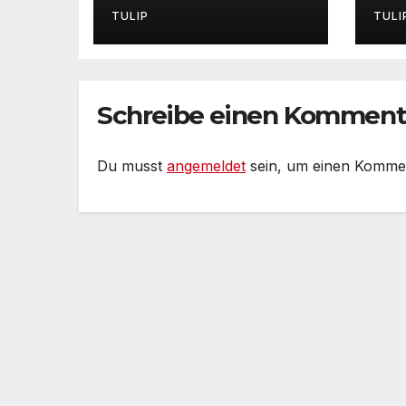
Po
TULIP
TULI
Ma
Or
Rh
#P
Schreibe einen Komment
se
Du musst
angemeldet
sein, um einen Komme