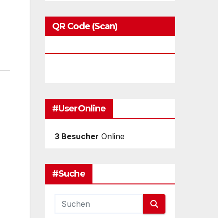
QR Code (Scan)
Blackbirds.tv
#UserOnline
3 Besucher
Online
#Suche