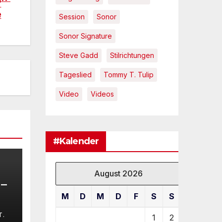
?
e
Session
Sonor
Sonor Signature
Steve Gadd
Stilrichtungen
Tageslied
Tommy T. Tulip
Video
Videos
#Kalender
August 2026
 –
M
D
M
D
F
S
S
–
T.
1
2