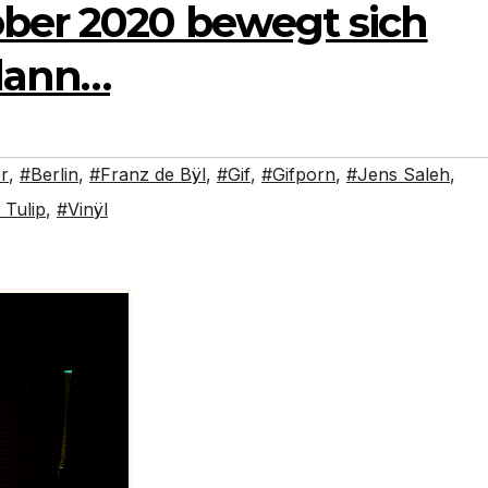
ber 2020 bewegt sich
dann…
er
,
#Berlin
,
#Franz de Bÿl
,
#Gif
,
#Gifporn
,
#Jens Saleh
,
Tulip
,
#Vinÿl