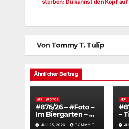
sterben: Du kannst den Kopf auf
Von
Tommy T. Tulip
Ähnlicher Beitrag
#EP
#FOTOS
#EP
#876/26 – #Foto –
#8
Im Biergarten – At
– 
the Beer Garden
ma
JULI 25, 2026
TOMMY T.
JU
Fo