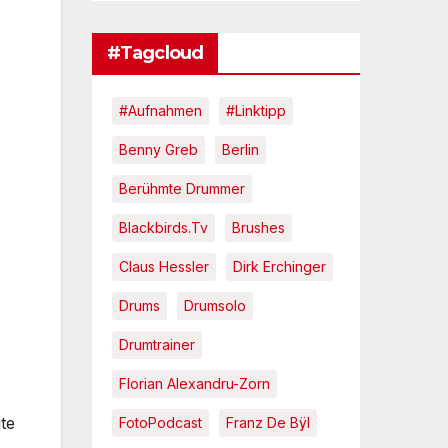
#Tagcloud
#Aufnahmen
#Linktipp
Benny Greb
Berlin
Berühmte Drummer
Blackbirds.tv
Brushes
Claus Hessler
Dirk Erchinger
Drums
Drumsolo
Drumtrainer
Florian Alexandru-Zorn
te
FotoPodcast
Franz De Bÿl