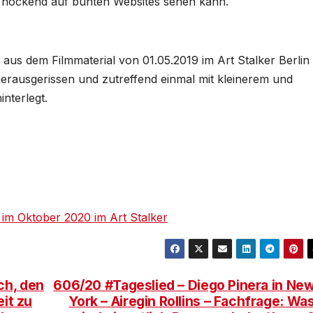
h hockend auf bunten Websites sehen kann.
aus dem Filmmaterial von 01.05.2019 im Art Stalker Berlin
herausgerissen und zutreffend einmal mit kleinerem und
interlegt.
t im Oktober 2020 im Art Stalker
ch, den
606/20 #Tageslied – Diego Pinera in Ne
eit zu
York – Airegin Rollins – Fachfrage: Wa