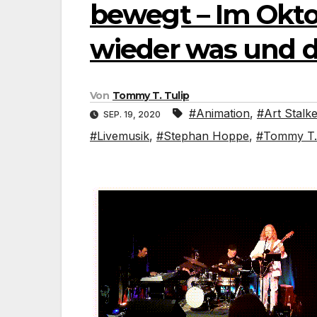
bewegt – Im Okto
wieder was und 
Von
Tommy T. Tulip
#Animation
,
#Art Stalk
SEP. 19, 2020
#Livemusik
,
#Stephan Hoppe
,
#Tommy T. 