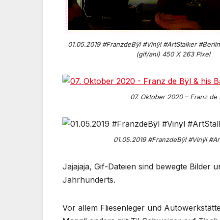
01.05.2019 #FranzdeBÿl #Vinÿl #ArtStalker #Berli
(gif/ani) 450 X 263 Pixel
07. Oktober 2020 – Franz de 
01.05.2019 #FranzdeBÿl #Vinÿl #Art
Jajajaja, Gif-Dateien sind bewegte Bilde
Jahrhunderts.
Vor allem Fliesenleger und Autowerkstät