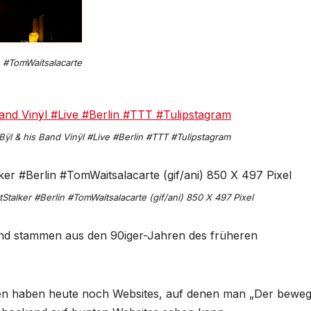
n #TomWaitsalacarte
Bÿl & his Band Vinÿl #Live #Berlin #TTT #Tulipstagram
Stalker #Berlin #TomWaitsalacarte (gif/ani) 850 X 497 Pixel
r und stammen aus den 90iger-Jahren des früheren
ten haben heute noch Websites, auf denen man „Der beweg