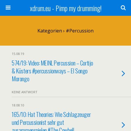
xdrum.eu - Pimp my drumming!
Kategorien ›
#Percussion
15.08.19
574/19: Video: MEINL Percussion – Cortijo
& Küsters #percussionways – El Songo
Morongo
KEINE ANTWORT
18.08.10
165/10: Hat Theories: Wie Schlagzeuger
und Percussionist sehr gut
zusammenspielen #The Cowbell